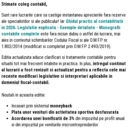
Stimate coleg contabil,
Sunt rare lucrarile care sa castige instantaneu aprecierile fara rezerve
ale specialistilor si ale publicului! Iar
Ghidul practic al contabilitatii
in 2026. Legislatie explicata - Exemple detaliate - Monografii
contabile
complete
este fara niciun dubiu o astfel de lucrare, mai
ales in contextul schimbarilor Codului Fiscal si ale O.M.F.P. nr.
1.802/2014 (modificat si completat prin O.M.F.P. 2.493/2019).
Editia actualizata aduce clarificari si tratamente contabile pentru
situatii tot mai frecvent intalnite in practica. In plus,
intregul continut
al lucrarii a fost revizuit si actualizat pentru a reflecta cele mai
recente modificari legislative si interpretari aplicabile in
domeniul fiscal-contabil.
Noutati in aceasta editie:
Incasari prin sistemul
moneyback
Plata unor venituri din activitatea sportiva desfasurata
Acordarea unei bonificatii de 3%
din impozitul pe profit anual
si din impozitul pe veniturile microintreprinderilor