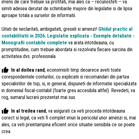
imens de care trebuie sa profitati, mai ales ca – recunosteti – va
simiti adesea derutat de schimbarile majore din legislatie si de lipsa
aproape totala a surselor de informatii.
Uitati de neclaritati, ambiguitati, greseli si amenzi!
Ghidul practic al
contabilitatii in 2026. Legislatie explicata - Exemple detaliate -
Monografii contabile
complete
va arata intotdeauna, cu
promptitudine, cum trebuie abordata si rezolvata fiecare sarcina din
activitatea dvs. profesionala.
thumb_up
In al doilea rand
, economisiti timp deoarece aveti toate
corespondentele conturilor, cu explicatii si recomandari din partea
specialistilor de top, si, in general, dispuneti de informatie specializata
in domeniul fiscal-contabil (foarte greu accesibila altfel). Revedeti, va
rog, sumarul lucrarii prezentat mai sus.
thumb_up
In al treilea rand
, va asigurati ca veti proceda intotdeauna
corect si legal, ca veti fi complet imun la pericolul unor amenzi si, mai
ales, ca veti preintampina eficient orice situatie sensibila ce se poate
crea.