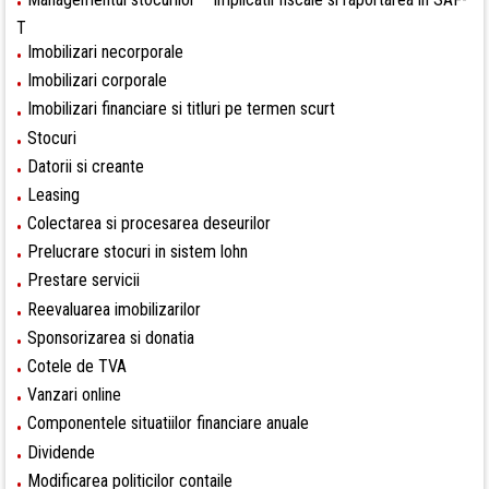
•
T
Imobilizari necorporale
•
Imobilizari corporale
•
Imobilizari financiare si titluri pe termen scurt
•
Stocuri
•
Datorii si creante
•
Leasing
•
Colectarea si procesarea deseurilor
•
Prelucrare stocuri in sistem lohn
•
Prestare servicii
•
Reevaluarea imobilizarilor
•
Sponsorizarea si donatia
•
Cotele de TVA
•
Vanzari online
•
Componentele situatiilor financiare anuale
•
Dividende
•
Modificarea politicilor contaile
•