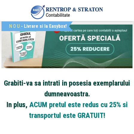
N
O
U
- Livrare si la Easybox!
Grabiti-va sa intrati in posesia exemplarului
dumneavoastra.
In plus,
ACUM pretul este redus cu 25% si
transportul este GRATUIT!