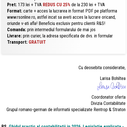
Pret:
173 lei + TVA
REDUS CU 25%
de la 230 lei + TVA
Format:
carte + acces la lucrarea in format PDF pe platforma
www.rsonline.ro, astfel incat sa aveti acces la lucrare oricand,
oriunde v-ati afla! Beneficiu exclusiv pentru clientii R&S!
Comanda:
prin intermediul formularului de mai jos
Livrare:
prin curier, la adresa specificata de dvs. in formular
Transport:
GRATUIT
Cu deosebita consideratie,
Larisa Bohiltea
Coordonator oferta
Divizia Contabilitate
Grupul romano-german de informatii specializate Rentrop & Straton
PS.
Ghidul practic al contabilitatii in 2026. Legislatie explicata -