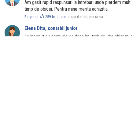
Am gasit rapid raspunsuri la intrebari unde pierdem mult
timp de obicei. Pentru mine merita achizitia.
Raspuns
259
Imi place
acum 6 minute in urma
Elena Dita, contabil junior
La inceput nu eram sigura daca imi trebuie, dar chiar m-a
ajutat. Sunt exemple practice care m-au scos din
incurcatura.
Raspuns
248
Imi place
acum 9 minute in urma
Mihai Grigorie, contabil
Uneori caut in codul fiscal si pierd ore, aici am gasit
rezolvari imediat. Sincer, unele formulari puteau fi mai
detaliate, dar per total sunt multumit.
Raspuns
119
Imi place
acum 12 minute in urma
Cristina Tudorie, economist
E ok, m-a scutit de batai de cap. Mi-ar fi placut sa fie mai
multe cazuri pentru salarii, dar ce am gasit a fost ok si
aplicabil.