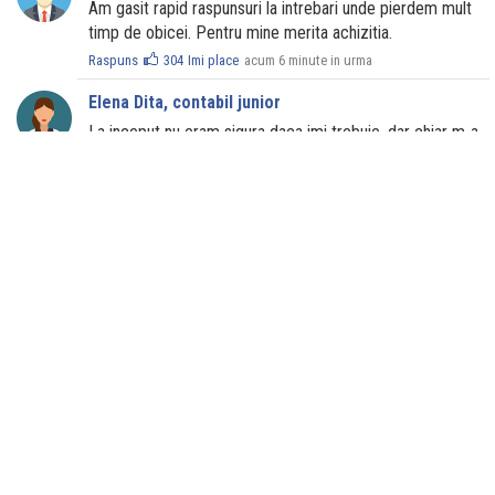
Am gasit rapid raspunsuri la intrebari unde pierdem mult
timp de obicei. Pentru mine merita achizitia.
Raspuns
304
Imi place
acum 6 minute in urma
Elena Dita, contabil junior
La inceput nu eram sigura daca imi trebuie, dar chiar m-a
ajutat. Sunt exemple practice care m-au scos din
incurcatura.
Raspuns
234
Imi place
acum 9 minute in urma
Mihai Grigorie, contabil
Uneori caut in codul fiscal si pierd ore, aici am gasit
rezolvari imediat. Sincer, unele formulari puteau fi mai
detaliate, dar per total sunt multumit.
Raspuns
220
Imi place
acum 12 minute in urma
Cristina Tudorie, economist
E ok, m-a scutit de batai de cap. Mi-ar fi placut sa fie mai
multe cazuri pentru salarii, dar ce am gasit a fost ok si
aplicabil.