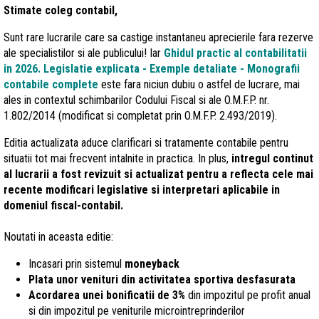
Stimate coleg contabil,
Sunt rare lucrarile care sa castige instantaneu aprecierile fara rezerve
ale specialistilor si ale publicului! Iar
Ghidul practic al contabilitatii
in 2026. Legislatie explicata - Exemple detaliate - Monografii
contabile
complete
este fara niciun dubiu o astfel de lucrare, mai
ales in contextul schimbarilor Codului Fiscal si ale O.M.F.P. nr.
1.802/2014 (modificat si completat prin O.M.F.P. 2.493/2019).
Editia actualizata aduce clarificari si tratamente contabile pentru
situatii tot mai frecvent intalnite in practica. In plus,
intregul continut
al lucrarii a fost revizuit si actualizat pentru a reflecta cele mai
recente modificari legislative si interpretari aplicabile in
domeniul fiscal-contabil.
Noutati in aceasta editie:
Incasari prin sistemul
moneyback
Plata unor venituri din activitatea sportiva desfasurata
Acordarea unei bonificatii de 3%
din impozitul pe profit anual
si din impozitul pe veniturile microintreprinderilor