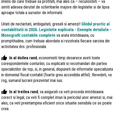
imens de care trebuie sa profitati, mai ales ca – recunosteti – va
simiti adesea derutat de schimbarile majore din legislatie si de lipsa
aproape totala a surselor de informatii.
Uitati de neclaritati, ambiguitati, greseli si amenzi!
Ghidul practic al
contabilitatii in 2026. Legislatie explicata - Exemple detaliate -
Monografii contabile
complete
va arata intotdeauna, cu
promptitudine, cum trebuie abordata si rezolvata fiecare sarcina din
activitatea dvs. profesionala.
thumb_up
In al doilea rand
, economisiti timp deoarece aveti toate
corespondentele conturilor, cu explicatii si recomandari din partea
specialistilor de top, si, in general, dispuneti de informatie specializata
in domeniul fiscal-contabil (foarte greu accesibila altfel). Revedeti, va
rog, sumarul lucrarii prezentat mai sus.
thumb_up
In al treilea rand
, va asigurati ca veti proceda intotdeauna
corect si legal, ca veti fi complet imun la pericolul unor amenzi si, mai
ales, ca veti preintampina eficient orice situatie sensibila ce se poate
crea.