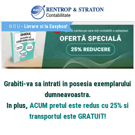
N
O
U
- Livrare si la Easybox!
Grabiti-va sa intrati in posesia exemplarului
dumneavoastra.
In plus,
ACUM pretul este redus cu 25% si
transportul este GRATUIT!