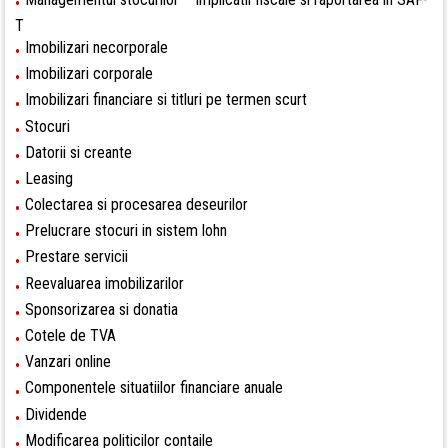
•
T
Imobilizari necorporale
•
Imobilizari corporale
•
Imobilizari financiare si titluri pe termen scurt
•
Stocuri
•
Datorii si creante
•
Leasing
•
Colectarea si procesarea deseurilor
•
Prelucrare stocuri in sistem lohn
•
Prestare servicii
•
Reevaluarea imobilizarilor
•
Sponsorizarea si donatia
•
Cotele de TVA
•
Vanzari online
•
Componentele situatiilor financiare anuale
•
Dividende
•
Modificarea politicilor contaile
•