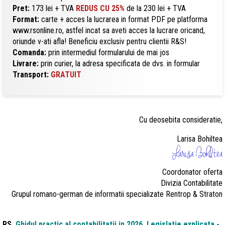
Pret:
173 lei + TVA
REDUS CU 25%
de la 230 lei + TVA
Format:
carte + acces la lucrarea in format PDF pe platforma
www.rsonline.ro, astfel incat sa aveti acces la lucrare oricand,
oriunde v-ati afla! Beneficiu exclusiv pentru clientii R&S!
Comanda:
prin intermediul formularului de mai jos
Livrare:
prin curier, la adresa specificata de dvs. in formular
Transport:
GRATUIT
Cu deosebita consideratie,
Larisa Bohiltea
Coordonator oferta
Divizia Contabilitate
Grupul romano-german de informatii specializate Rentrop & Straton
PS.
Ghidul practic al contabilitatii in 2026. Legislatie explicata -